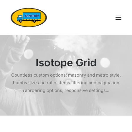
DOMŮ
VOZOVÝ PARK
Isotope Grid
KONTAKTY
Countless custom options: masonry and metro style,
POPTÁVKA DOPRAVY
thumbs size and ratio, items filtering and pagination,
OSTATNÍ SLUŽBY
reordering options, responsive settings...
DOKUMENTY
KARIÉRA