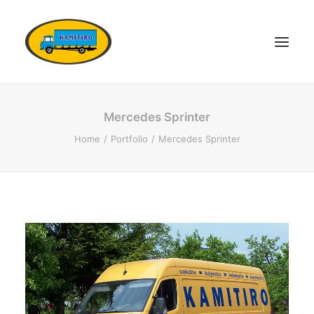
DOMŮ
Mercedes Sprinter
VOZOVÝ PARK
Home
Portfolio
Mercedes Sprinter
KONTAKTY
POPTÁVKA DOPRAVY
OSTATNÍ SLUŽBY
DOKUMENTY
KARIÉRA