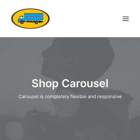
DOMŮ
VOZOVÝ PARK
KONTAKTY
Shop Carousel
POPTÁVKA DOPRAVY
OSTATNÍ SLUŽBY
Carousel is completely flexible and responsive
DOKUMENTY
KARIÉRA