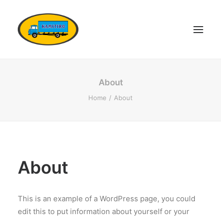
DOMŮ
About
VOZOVÝ PARK
Home
About
KONTAKTY
POPTÁVKA DOPRAVY
OSTATNÍ SLUŽBY
About
DOKUMENTY
KARIÉRA
This is an example of a WordPress page, you could
edit this to put information about yourself or your