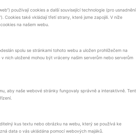
web“) používají cookies a další související technologie (pro usnadnění
Cookies také vkládají třetí strany, které jsme zapojili. V níže
 cookies na našem webu.
odeslán spolu se stránkami tohoto webu a uložen prohlížečem na
ce v nich uložené mohou být vráceny našim serverům nebo serverům
omu, aby naše webové stránky fungovaly správně a interaktivně. Ten
ízení.
ditelný kus textu nebo obrázku na webu, který se používá ke
různá data o vás ukládána pomocí webových majáků.