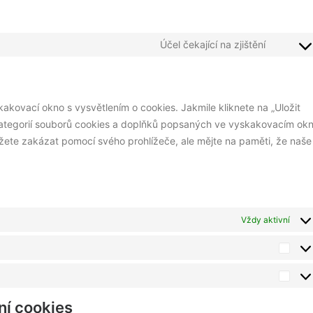
Účel čekající na zjištění
Consen
to
service
ostatn
kovací okno s vysvětlením o cookies. Jakmile kliknete na „Uložit
 kategorií souborů cookies a doplňků popsaných ve vyskakovacím ok
žete zakázat pomocí svého prohlížeče, ale mějte na paměti, že naše
Vždy aktivní
Stati
Mark
ní cookies