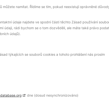
jů můžete namítat. Řídíme se tím, pokud neexistují oprávněné důvod
ontaktní údaje najdete ve spodní části těchto Zásad používání soubo
šimi údaji, rádi bychom se o tom dozvěděli, ale máte také právo poda
bních údajů).
sad týkajících se souborů cookies a tohoto prohlášení nás prosím
edatabase.org
dne (dosud nesynchronizováno)