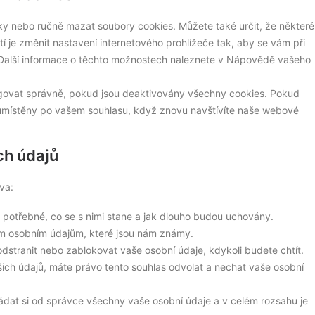
y nebo ručně mazat soubory cookies. Můžete také určit, že některé
í je změnit nastavení internetového prohlížeče tak, aby se vám při
 Další informace o těchto možnostech naleznete v Nápovědě vašeho
govat správně, pokud jsou deaktivovány všechny cookies. Pokud
umístěny po vašem souhlasu, když znovu navštívíte naše webové
ch údajů
va:
 potřebné, co se s nimi stane a jak dlouho budou uchovány.
šim osobním údajům, které jsou nám známy.
odstranit nebo zablokovat vaše osobní údaje, kdykoli budete chtít.
ich údajů, máte právo tento souhlas odvolat a nechat vaše osobní
ádat si od správce všechny vaše osobní údaje a v celém rozsahu je