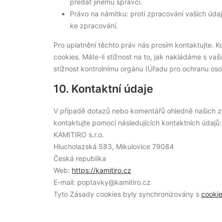
předat jinému správci.
Právo na námitku: proti zpracování vašich úda
ke zpracování.
Pro uplatnění těchto práv nás prosím kontaktujte. K
cookies. Máte-li stížnost na to, jak nakládáme s va
stížnost kontrolnímu orgánu (Úřadu pro ochranu oso
10. Kontaktní údaje
V případě dotazů nebo komentářů ohledně našich zá
kontaktujte pomocí následujících kontaktních údajů:
KAMITIRO s.r.o.
Hlucholazská 583, Mikulovice 79084
Česká republika
Web:
https://kamitiro.cz
E-mail:
zc.oritimak@ykvatpop
Tyto Zásady cookies byly synchronizovány s
cooki