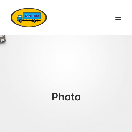
DOMŮ
VOZOVÝ PARK
KONTAKTY
POPTÁVKA DOPRAVY
OSTATNÍ SLUŽBY
Photo
DOKUMENTY
KARIÉRA