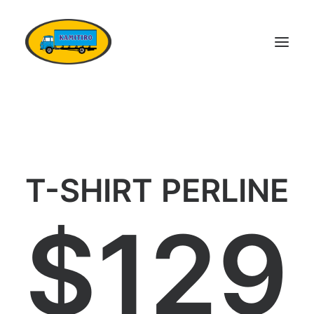
DOMŮ
VOZOVÝ PARK
KONTAKTY
T-SHIRT PERLINE
POPTÁVKA DOPRAVY
OSTATNÍ SLUŽBY
$129
DOKUMENTY
KARIÉRA